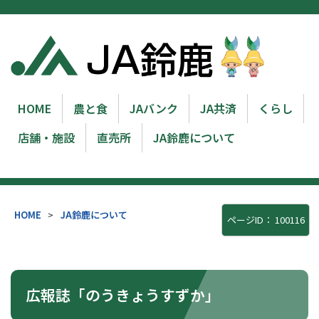
HOME
農と食
JAバンク
JA共済
くらし
店舗・施設
直売所
JA鈴鹿について
HOME
>
JA鈴鹿について
ページID：
100116
広報誌「のうきょうすずか」