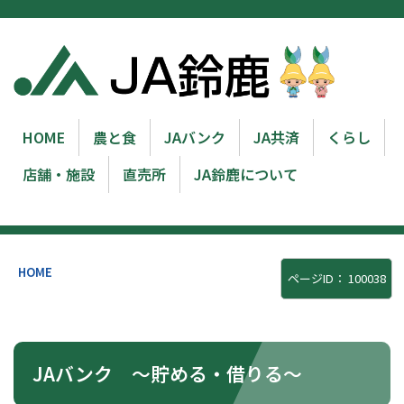
HOME
農と食
JAバンク
JA共済
くらし
店舗・施設
直売所
JA鈴鹿について
HOME
ページID：
100038
JAバンク ～貯める・借りる～